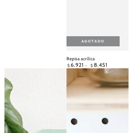
AGOTADO
Repisa acrílica
6.921
8.451
Precio
$
$
regular