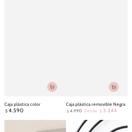
Caja plástica color
Caja plástica removible Negra
4.590
3.244
Precio
4.990
Desde
$
$
$
regular
Precio
Precio
regular
oferta