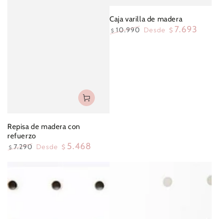
Caja varilla de madera
7.693
10.990
Desde
$
$
Precio
Precio
regular
oferta
Repisa de madera con
refuerzo
5.468
7.290
Desde
$
$
Precio
Precio
regular
oferta