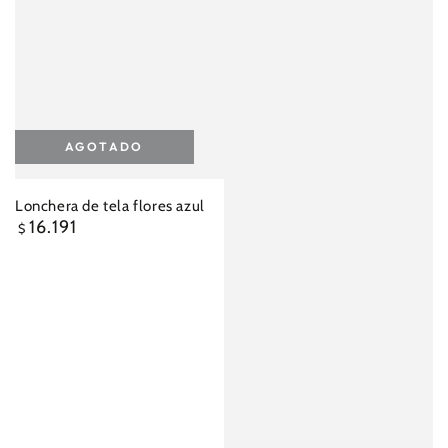
AGOTADO
Lonchera de tela flores azul
16.191
Precio
$
regular