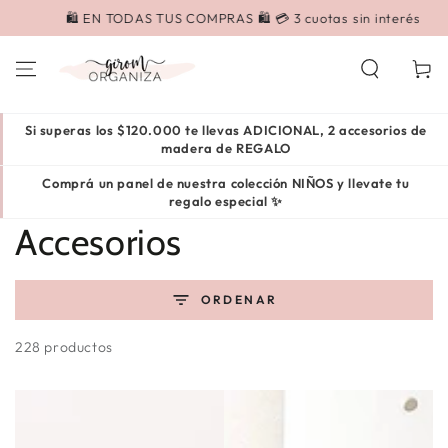
IR AL
🛍️ EN TODAS TUS COMPRAS 🛍️ 💳 3 cuotas sin interés
CONTENIDO
Carrito
Si superas los $120.000 te llevas ADICIONAL, 2 accesorios de
madera de REGALO
Comprá un panel de nuestra colección NIÑOS y llevate tu
regalo especial ✨
Colección:
Accesorios
ORDENAR
228 productos