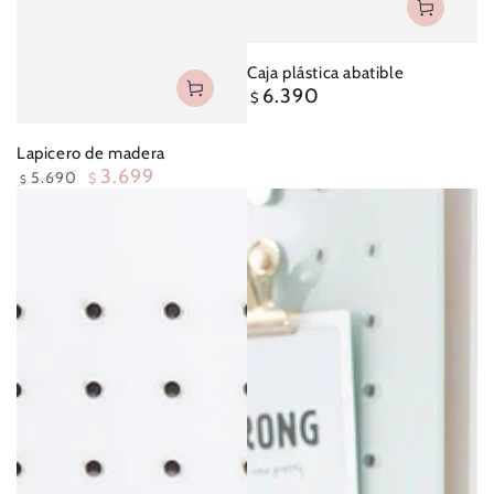
Caja plástica abatible
6.390
Precio
$
regular
Lapicero de madera
3.699
5.690
$
$
Precio
Precio
regular
oferta