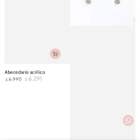
Abecedario acrílico
6.291
6.990
$
$
Precio
Precio
regular
oferta