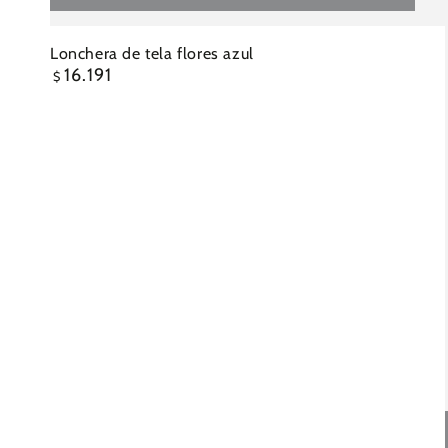
Lonchera de tela flores azul
16.191
Precio
$
regular