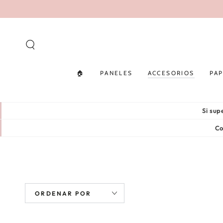
IR AL
CONTENIDO
🏠
PANELES
ACCESORIOS
PAP
Si su
Co
ORDENAR POR