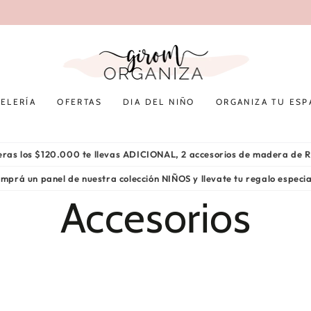
🛍️ EN TODAS TUS COMPRAS 🛍️ 💳 3 cuotas sin interés
ELERÍA
OFERTAS
DIA DEL NIÑO
ORGANIZA TU ESP
peras los $120.000 te llevas ADICIONAL, 2 accesorios de madera de
mprá un panel de nuestra colección NIÑOS y llevate tu regalo especi
Colección:
Accesorios