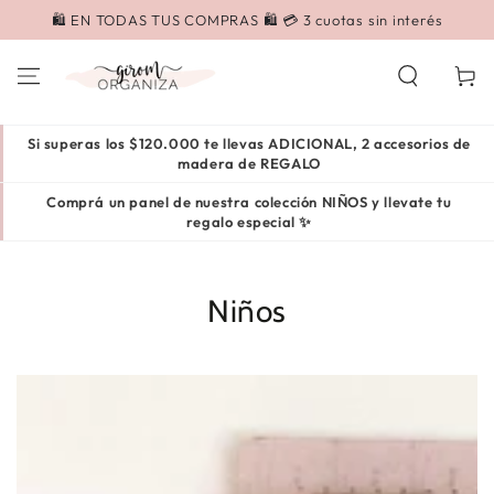
IR AL
🛍️ EN TODAS TUS COMPRAS 🛍️ 💳 3 cuotas sin interés
CONTENIDO
Carrito
Si superas los $120.000 te llevas ADICIONAL, 2 accesorios de
madera de REGALO
Comprá un panel de nuestra colección NIÑOS y llevate tu
regalo especial ✨
Niños