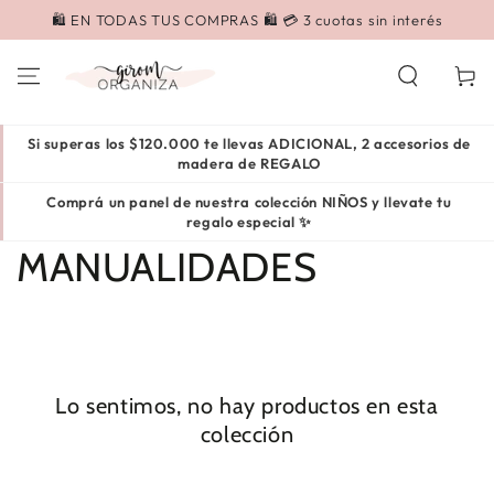
IR AL
5% de DESCUENTO EXTRA pagando por transferencia
CONTENIDO
Carrito
Si superas los $120.000 te llevas ADICIONAL, 2 accesorios de
madera de REGALO
Comprá un panel de nuestra colección NIÑOS y llevate tu
regalo especial ✨
Colección:
MANUALIDADES
Lo sentimos, no hay productos en esta
colección