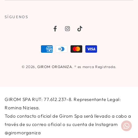
el
correo
SÍGUENOS
electrónico
aquí
Facebook
Instagram
TikTok
Métodos
de
pago
© 2026,
GIROM ORGANIZA
. ® es marca Registrada.
GIROM SPA RUT: 77.612.237-8. Representante Legal:
Romina Niziesa.
Todo contacto oficial de Girom Spa será llevado a cabo a
través de su correo oficial o su cuenta de Instagram
@giromorganiza