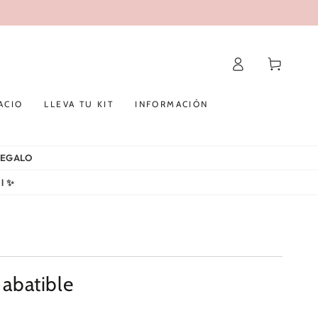
Iniciar
Carrito
sesión
ACIO
LLEVA TU KIT
INFORMACIÓN
 REGALO
al ✨
 abatible