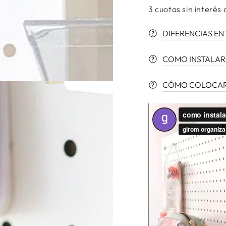
para
para
3 cuotas sin interés 
Caja
Caja
plástica
plástic
DIFERENCIAS EN
abatible
abatib
COMO INSTALAR
CÓMO COLOCAR T