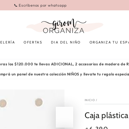
🛍️ EN TODAS TUS COMPRAS 🛍️ 💳 3 cuotas sin interés
ELERÍA
OFERTAS
DIA DEL NIÑO
ORGANIZA TU ESP
peras los $120.000 te llevas ADICIONAL, 2 accesorios de madera de
mprá un panel de nuestra colección NIÑOS y llevate tu regalo especi
INICIO
/
Caja plástica