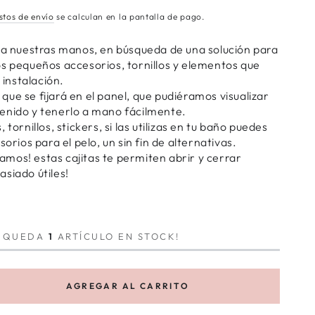
stos de envío
se calculan en la pantalla de pago.
ó a nuestras manos, en búsqueda de una solución para
os pequeños accesorios, tornillos y elementos que
e instalación.
ue se fijará en el panel, que pudiéramos visualizar
enido y tenerlo a mano fácilmente.
 tornillos, stickers, si las utilizas en tu baño puedes
sorios para el pelo, un sin fin de alternativas.
mos! estas cajitas te permiten abrir y cerrar
siado útiles!
O QUEDA
1
ARTÍCULO EN STOCK!
AGREGAR AL CARRITO
tar
ad