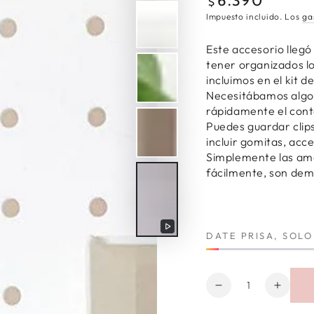
6.390
Precio
$
regular
Impuesto incluido. Los
ga
Este accesorio lleg
tener organizados l
incluimos en el kit d
Necesitábamos algo q
rápidamente el cont
Puedes guardar clips,
incluir gomitas, acce
Simplemente las ama
fácilmente, son dema
Reproducir
DATE PRISA, SOL
video
Cantidad
Reducir
Aumen
cantidad
cantid