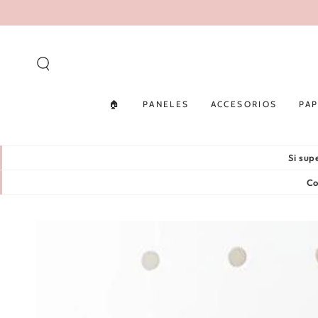
IR AL
CONTENIDO
🏠
PANELES
ACCESORIOS
PAP
Si su
Co
IR A LA INFORMACIÓN
DEL PRODUCTO