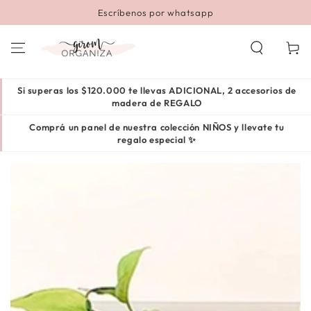
IR AL
🛍️ EN TODAS TUS COMPRAS 🛍️ 💳 3 cuotas sin interés
CONTENIDO
Carrito
Si superas los $120.000 te llevas ADICIONAL, 2 accesorios de
madera de REGALO
Comprá un panel de nuestra colección NIÑOS y llevate tu
regalo especial ✨
IR A LA INFORMACIÓN
DEL PRODUCTO