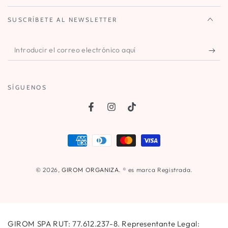
SUSCRÍBETE AL NEWSLETTER
Introducir
el
correo
SÍGUENOS
electrónico
aquí
Facebook
Instagram
TikTok
Métodos
de
pago
© 2026,
GIROM ORGANIZA
. ® es marca Registrada.
GIROM SPA RUT: 77.612.237-8. Representante Legal: