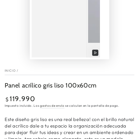
Reproducir
video
INICIO
/
Panel acrílico gris liso 100x60cm
119.990
Precio
$
regular
Impuesto incluido. Los
gastos de envío
se calculan en la pantalla de pago.
Este diseño gris liso es una real belleza! con el brillo natural
del acrílico dale a tu espacio la organización adecuada
para dejar fluir tus ideas y crear en un ambiente ordenado
y limpio. tan sobrio como elegante, este es un modelo