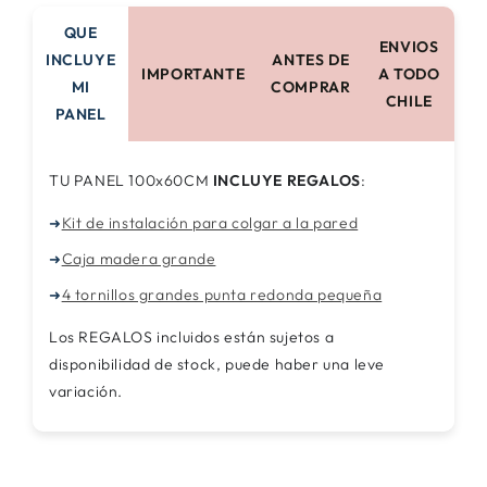
QUE
ENVIOS
INCLUYE
ANTES DE
IMPORTANTE
A TODO
MI
COMPRAR
CHILE
PANEL
TU PANEL 100x60CM
INCLUYE REGALOS
:
Kit de instalación para colgar a la pared
➜
Caja madera grande
➜
4 tornillos grandes punta redonda pequeña
➜
Los REGALOS incluidos están sujetos a
disponibilidad de stock, puede haber una leve
variación.