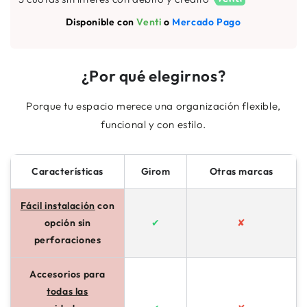
con
con
4
4
Disponible con
Venti
o
Mercado Pago
contenedores
contenedores
metálicos
metálicos
¿Por qué elegirnos?
Porque tu espacio merece una organización flexible,
funcional y con estilo.
Características
Girom
Otras marcas
Fácil instalación
con
opción sin
✔
✘
perforaciones
Accesorios para
todas las