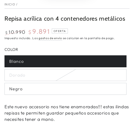
INICIO
/
Repisa acrílica con 4 contenedores metálicos
9.891
10.990
$
OFERTA
$
Precio
Precio
Impuesto incluido. Los
gastos de envío
se calculan en la pantalla de pago.
regular
oferta
COLOR
Blanco
Dorado
Negro
Este nuevo accesorio nos tiene enamoradas!!! estas ilindas
repisas te permiten guardar pequeños accesorios que
necesites tener a mano.