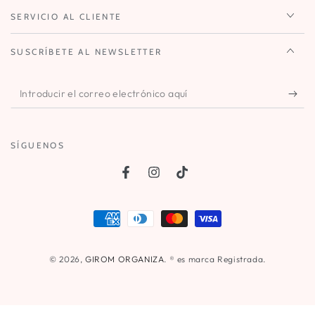
SERVICIO AL CLIENTE
SUSCRÍBETE AL NEWSLETTER
Introducir
el
correo
SÍGUENOS
electrónico
aquí
Facebook
Instagram
TikTok
Métodos
de
pago
© 2026,
GIROM ORGANIZA
. ® es marca Registrada.