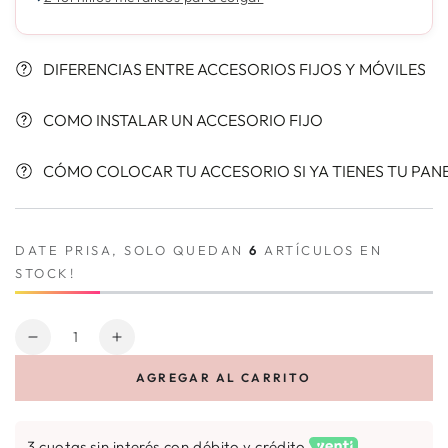
DIFERENCIAS ENTRE ACCESORIOS FIJOS Y MÓVILES
COMO INSTALAR UN ACCESORIO FIJO
CÓMO COLOCAR TU ACCESORIO SI YA TIENES TU PAN
DATE PRISA, SOLO QUEDAN
6
ARTÍCULOS EN
STOCK!
Cantidad
Reducir
Aumentar
cantidad
cantidad
AGREGAR AL CARRITO
para
para
Repisa
Repisa
acrílica
acrílica
3 cuotas sin interés con débito y crédito