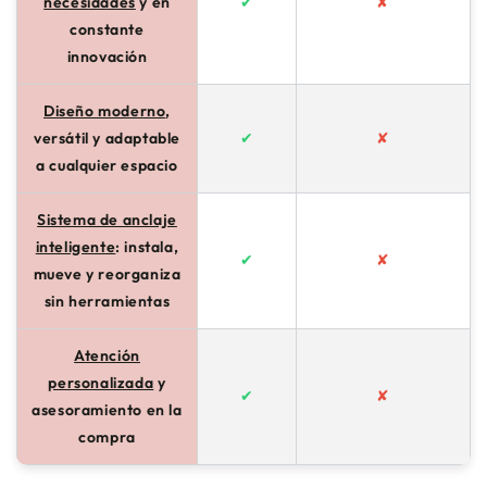
necesidades
y en
✔
✘
constante
innovación
Diseño moderno
,
versátil y adaptable
✔
✘
a cualquier espacio
Sistema de anclaje
inteligente
: instala,
✔
✘
mueve y reorganiza
sin herramientas
Atención
personalizada
y
✔
✘
asesoramiento en la
compra