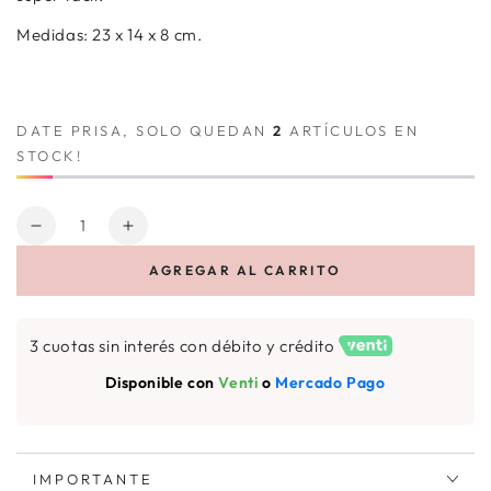
Medidas: 23 x 14 x 8 cm.
DATE PRISA, SOLO QUEDAN
2
ARTÍCULOS EN
STOCK!
Cantidad
Reducir
Aumentar
cantidad
cantidad
AGREGAR AL CARRITO
para
para
ESTUCHE
ESTUCHE
DOBLE
DOBLE
3 cuotas sin interés con débito y crédito
CHERRY
CHERRY
Disponible con
Venti
o
Mercado Pago
IMPORTANTE