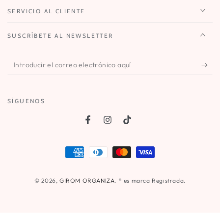
SERVICIO AL CLIENTE
SUSCRÍBETE AL NEWSLETTER
Introducir
el
correo
SÍGUENOS
electrónico
aquí
Facebook
Instagram
TikTok
Métodos
de
pago
© 2026,
GIROM ORGANIZA
. ® es marca Registrada.