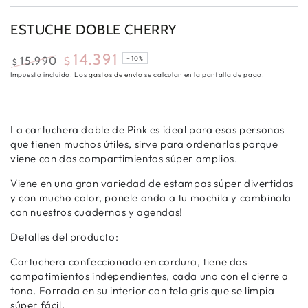
ESTUCHE DOBLE CHERRY
14.391
15.990
$
–10%
$
Precio
Precio
Impuesto incluido. Los
gastos de envío
se calculan en la pantalla de pago.
regular
oferta
La cartuchera doble de Pink es ideal para esas personas
que tienen muchos útiles, sirve para ordenarlos porque
viene con dos compartimientos súper amplios.
Viene en una gran variedad de estampas súper divertidas
y con mucho color, ponele onda a tu mochila y combinala
con nuestros cuadernos y agendas!
Detalles del producto:
Cartuchera confeccionada en cordura, tiene dos
compatimientos independientes, cada uno con el cierre a
tono. Forrada en su interior con tela gris que se limpia
súper fácil.