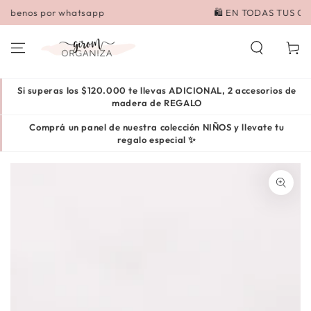
IR AL
🛍️ EN TODAS TUS COMPRAS 🛍️ 💳 3 cuotas sin interés
CONTENIDO
Carrito
Si superas los $120.000 te llevas ADICIONAL, 2 accesorios de
madera de REGALO
Comprá un panel de nuestra colección NIÑOS y llevate tu
regalo especial ✨
IR A LA INFORMACIÓN
DEL PRODUCTO