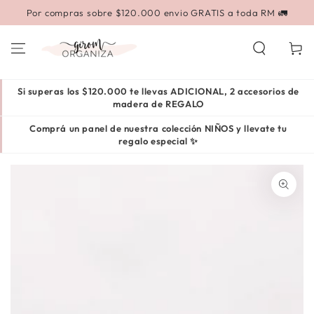
IR AL
a RM 🚛
Escríbenos por whatsapp
CONTENIDO
Carrito
Si superas los $120.000 te llevas ADICIONAL, 2 accesorios de
madera de REGALO
Comprá un panel de nuestra colección NIÑOS y llevate tu
regalo especial ✨
IR A LA INFORMACIÓN
DEL PRODUCTO