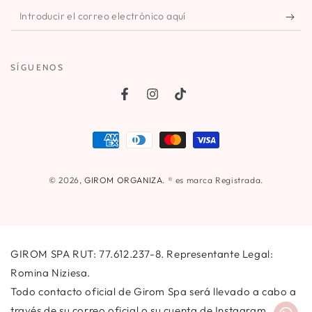
Introducir
el
correo
SÍGUENOS
electrónico
aquí
Facebook
Instagram
TikTok
Métodos
de
pago
© 2026,
GIROM ORGANIZA
. ® es marca Registrada.
GIROM SPA RUT: 77.612.237-8. Representante Legal:
Romina Niziesa.
Todo contacto oficial de Girom Spa será llevado a cabo a
través de su correo oficial o su cuenta de Instagram