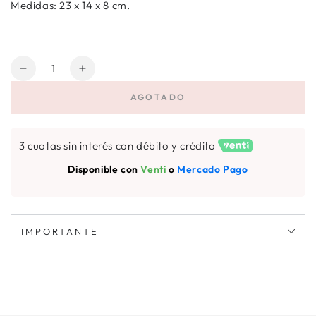
Medidas: 23 x 14 x 8 cm.
Cantidad
Reducir
Aumentar
cantidad
cantidad
AGOTADO
para
para
ESTUCHE
ESTUCHE
DOBLE
DOBLE
3 cuotas sin interés con débito y crédito
FLORES
FLORES
CEREZAS
CEREZAS
Disponible con
Venti
o
Mercado Pago
IMPORTANTE