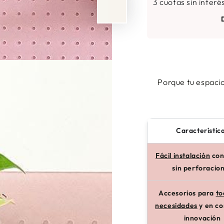
3 cuotas sin interé
Porque tu espacio
Característic
Fácil instalación
con
sin perforacio
Accesorios para
to
necesidades
y en co
innovación