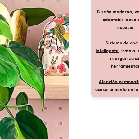
Diseño moderno
, v
adaptable a cual
espacio
Sistema de ancl
inteligente
: instala,
reorganiza si
herramienta
Atención personal
asesoramiento en l