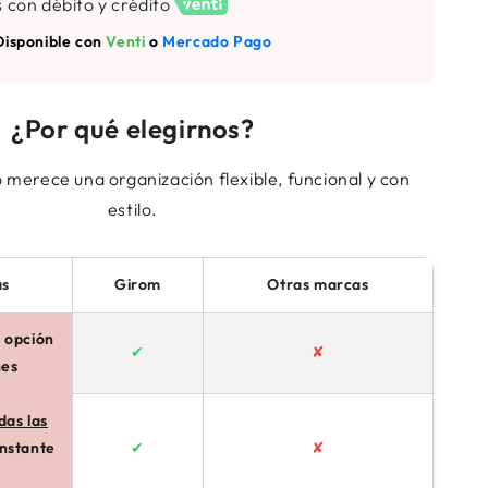
s con débito y crédito
Disponible con
Venti
o
Mercado Pago
¿Por qué elegirnos?
 merece una organización flexible, funcional y con
estilo.
as
Girom
Otras marcas
 opción
✔
✘
nes
das las
nstante
✔
✘