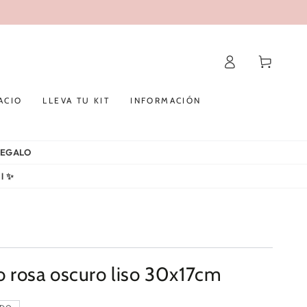
Iniciar
Carrito
sesión
ACIO
LLEVA TU KIT
INFORMACIÓN
 REGALO
al ✨
co rosa oscuro liso 30x17cm