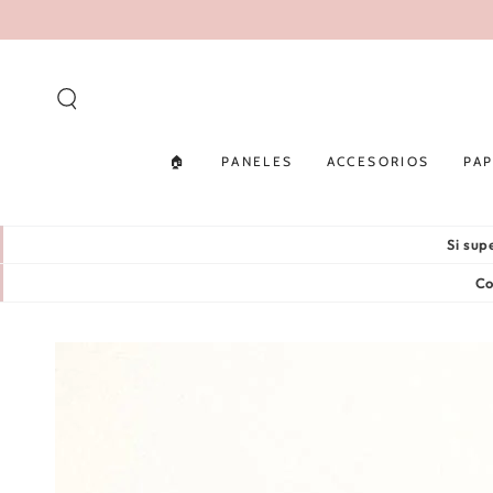
IR AL
CONTENIDO
🏠
PANELES
ACCESORIOS
PAP
Si su
Co
IR A LA INFORMACIÓN
DEL PRODUCTO