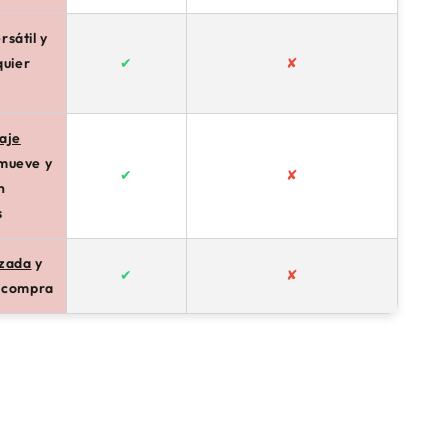
ersátil y
quier
✔
✘
aje
 mueve y
✔
✘
n
s
izada
y
✔
✘
a compra