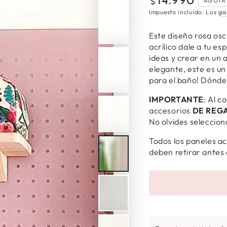
14.990
Precio
$
AGOTA
regular
Impuesto incluido. Los
ga
Este diseño rosa oscu
acrílico dale a tu es
ideas y crear en un
elegante, este es un
para el baño! Dónde 
IMPORTANTE
: Al c
accesorios
DE REG
No olvides seleccion
Todos los paneles acr
deben retirar antes 