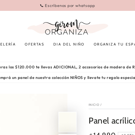
🛍️ EN TODAS TUS COMPRAS 🛍️ 💳 3 cuotas sin interés
ELERÍA
OFERTAS
DIA DEL NIÑO
ORGANIZA TU ESP
peras los $120.000 te llevas ADICIONAL, 2 accesorios de madera de
mprá un panel de nuestra colección NIÑOS y llevate tu regalo especi
INICIO
/
Panel acríli